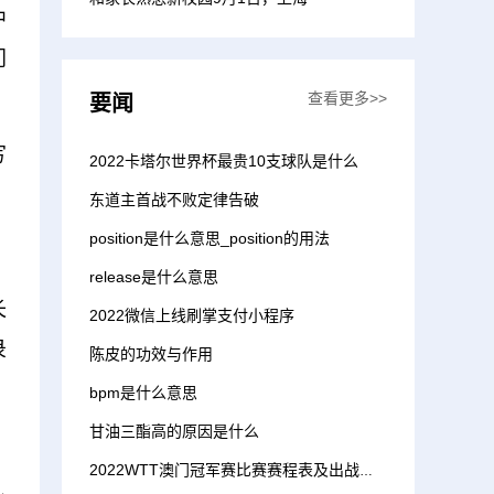
中
门
查看更多>>
要闻
写
2022卡塔尔世界杯最贵10支球队是什么
东道主首战不败定律告破
position是什么意思_position的用法
release是什么意思
长
2022微信上线刷掌支付小程序
录
陈皮的功效与作用
bpm是什么意思
甘油三酯高的原因是什么
2022WTT澳门冠军赛比赛赛程表及出战名单