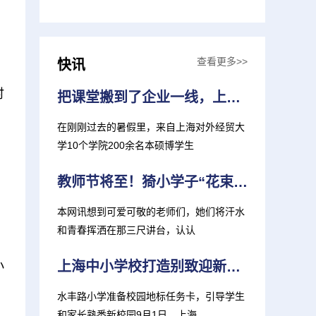
查看更多>>
快讯
时
把课堂搬到了企业一线，上海对外经贸大学教师率队“访万企，读中国”
在刚刚过去的暑假里，来自上海对外经贸大
学10个学院200余名本硕博学生
教师节将至！猗小学子“花束卡片”感恩送祝福
本网讯想到可爱可敬的老师们，她们将汗水
和青春挥洒在那三尺讲台，认认
小
上海中小学校打造别致迎新礼，勉励学生做最好的自己
水丰路小学准备校园地标任务卡，引导学生
和家长熟悉新校园9月1日，上海