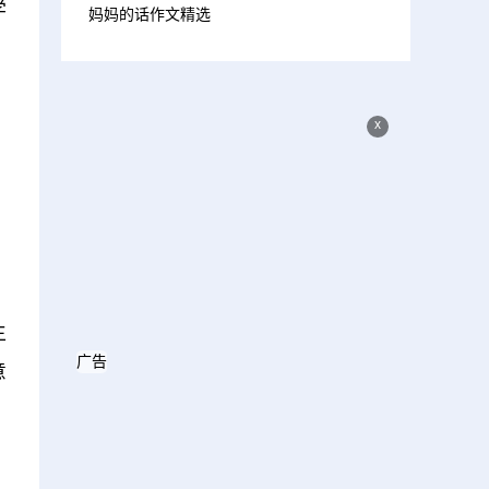
学
妈妈的话作文精选
x
生
广告
意