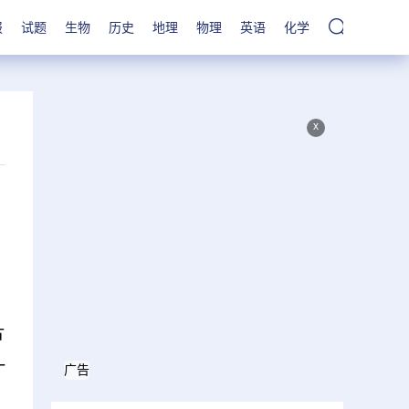
报
试题
生物
历史
地理
物理
英语
化学
x
片
一
广告