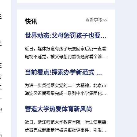
龙
查看更多>>
快讯
世界动态:父母惩罚孩子也要讲科学
里
近日，媒体报道有孩子玩耍回家后仍一直看
，
电视不睡觉，被父母惩罚熬夜通宵看个够。
有网友认为，这对父母...
在
当前看点!探索办学新范式 提升集团化办学品质
力
为进一步贯彻落实党的二十大精神，北京市
工
海淀区近期密集完成一系列中小学集团化布
一
局调整。新增北京市海...
营造大学热爱体育新风尚
9
近日，浙江师范大学教育学院一学生使用摇
步器完成健康步行被通报批评事件，引发媒
他