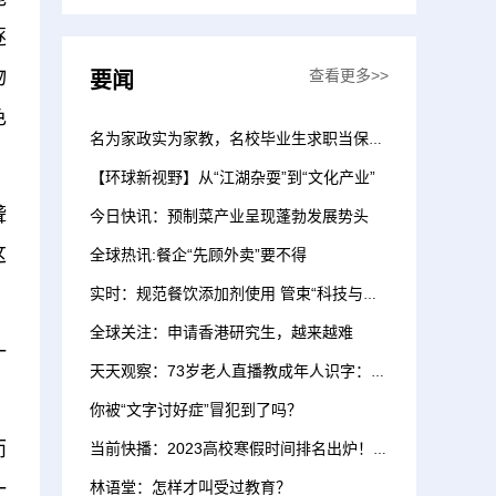
体热议。健康是人类永...
逐
物
查看更多>>
要闻
色
名为家政实为家教，名校毕业生求职当保姆暗藏玄机
【环球新视野】从“江湖杂耍”到“文化产业”
聋
今日快讯：预制菜产业呈现蓬勃发展势头
这
全球热讯:餐企“先顾外卖”要不得
实时：规范餐饮添加剂使用 管束“科技与狠活”
全球关注：申请香港研究生，越来越难
一
天天观察：73岁老人直播教成年人识字：他们不该被忽视
你被“文字讨好症”冒犯到了吗？
而
当前快播：2023高校寒假时间排名出炉！有人喜提57天寒假
一
林语堂：怎样才叫受过教育？